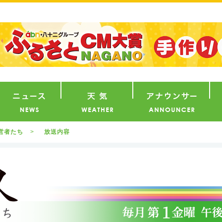
番組
ニュース
天気
ア
営者たち
放送内容