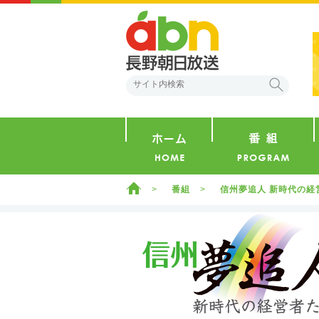
abn 長野朝日放送
検索
ホーム
ホーム
番組
信州夢追人 新時代の経