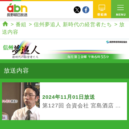
twitter
facebook
abn 長野朝日放送
番組
番組
信州夢追人 新時代の経営者たち
放
ホーム
送内容
放送内容
2024年11月01日放送
第127回 合資会社 宮島酒店 ...