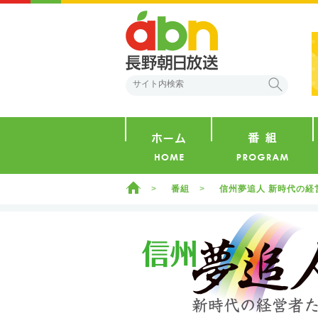
abn 長野朝日放送
検索
ホーム
ホーム
番組
信州夢追人 新時代の経