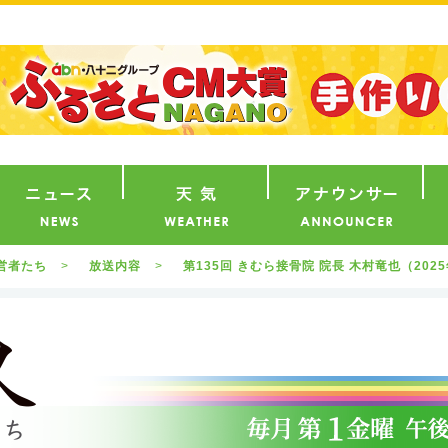
番組
ニュース
天気
ア
営者たち
放送内容
第135回 きむら接骨院 院長 木村竜也（2025