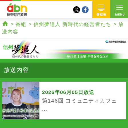
twitter
facebook
abn 長野朝日放送
番組
番組
信州夢追人 新時代の経営者たち
放
ホーム
送内容
放送内容
2026年06月05日放送
第146回 コミュニティカフェ
...