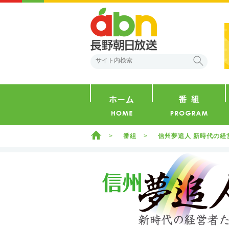
abn 長野朝日放送
検索
ホーム
ホーム
番組
信州夢追人 新時代の経