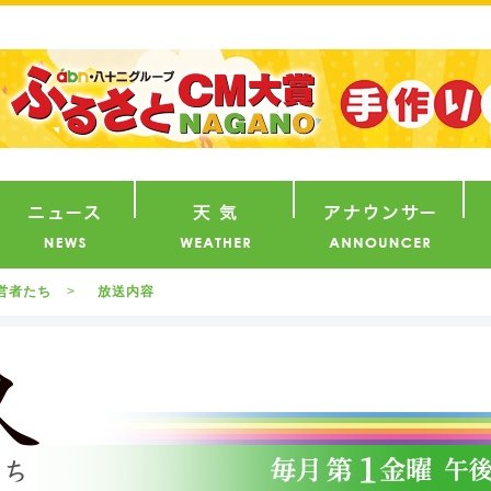
番組
ニュース
天気
ア
営者たち
放送内容