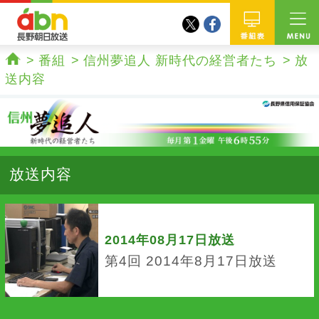
twitter
facebook
abn 長野朝日放送
番組
番組
信州夢追人 新時代の経営者たち
放
ホーム
送内容
放送内容
2014年08月17日放送
第4回 2014年8月17日放送