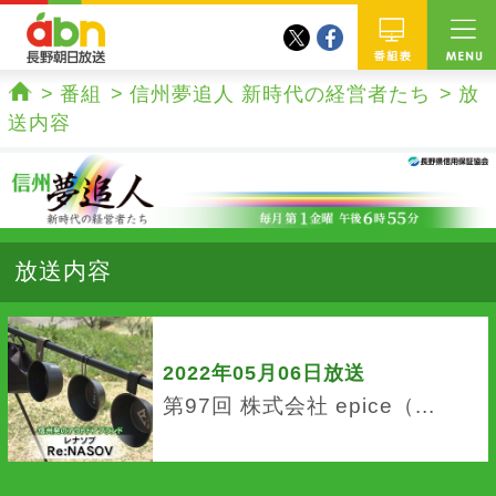
twitter
facebook
abn 長野朝日放送
番組
番組
信州夢追人 新時代の経営者たち
放
ホーム
送内容
放送内容
2022年05月06日放送
第97回 株式会社 epice（...