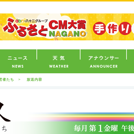
番組
ニュース
天気
ア
営者たち
放送内容