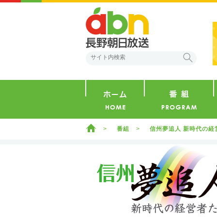
abn 長野朝日放送
検索
ホーム
ホーム
番組
信州夢追人 新時代の経