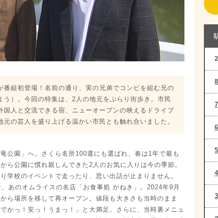
が番組初登場！名前の通り、実の兄弟でコンビを組む兄の
よう）。今回の特集は、2人の地元をぶらり街歩き。市民
外国人と交流できる宿、ニューオープンの映えるドライブ
地元の芸人を盛り上げる温かい市民とも触れ合いました。
竜公園」へ。さくら名所100選にも選ばれ、春は1年で最も
から公園に慣れ親しんできた2人のお気に入りは今の季節。
たり学校のイベントで走ったり、思い出話が止まりません。
、あのオムライスの名店「お食事処 かねき」。2024年9月
声から場所を移して再オープン。値段も大きさも当時のまま
制「でかっ！安っ！うまっ！」と大満足。さらに、当時裏メニュ