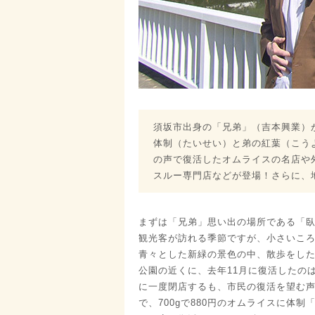
須坂市出身の「兄弟」（吉本興業）
体制（たいせい）と弟の紅葉（こう
の声で復活したオムライスの名店や
スルー専門店などが登場！さらに、
まずは「兄弟」思い出の場所である「臥
観光客が訪れる季節ですが、小さいころ
青々とした新緑の景色の中、散歩をし
公園の近くに、去年11月に復活したのは
に一度閉店するも、市民の復活を望む
で、700gで880円のオムライスに体