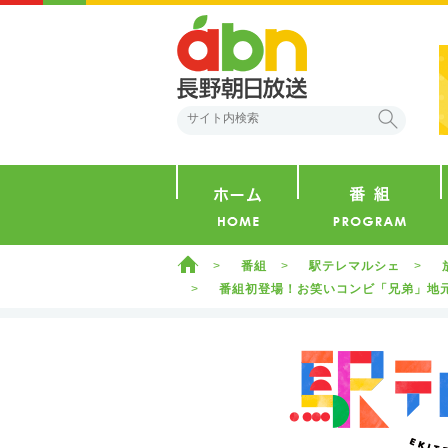
abn 長野朝日放送
検索
ホーム
ホーム
番組
駅テレマルシェ
番組初登場！お笑いコンビ「兄弟」地元芸