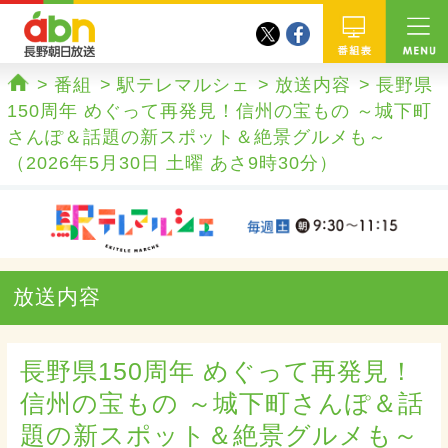
twitter
facebook
abn 長野朝日放送
番組
番組
駅テレマルシェ
放送内容
長野県
ホーム
150周年 めぐって再発見！信州の宝もの ～城下町
さんぽ＆話題の新スポット＆絶景グルメも～
（2026年5月30日 土曜 あさ9時30分）
放送内容
長野県150周年 めぐって再発見！
信州の宝もの ～城下町さんぽ＆話
題の新スポット＆絶景グルメも～