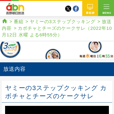
twitter
facebook
abn 長野朝日放送
番組
番組
ヤミーの3ステップクッキング
放送
ホーム
内容
カボチャとチーズのケークサレ（2022年10
月12日 水曜 よる6時55分）
放送内容
ヤミーの3ステップクッキング カ
ボチャとチーズのケークサレ