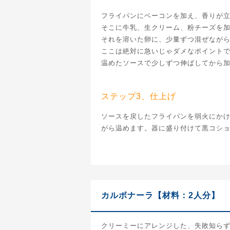
フライパンにベーコンを加え、香りが
そこに牛乳、生クリーム、粉チーズを
それを溶いた卵に、少量ずつ混ぜなが
ここは絶対に急いじゃダメなポイント
温めたソースで少しずつ伸ばしてから
ステップ3、仕上げ
ソースを戻したフライパンを弱火にか
がら温めます。器に盛り付けて黒コシ
カルボナーラ【材料：2人分】
クリーミーにアレンジした、失敗知ら