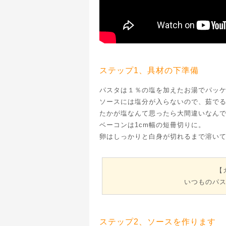
ステップ1、具材の下準備
パスタは１％の塩を加えたお湯でパッ
ソースには塩分が入らないので、茹で
たかが塩なんて思ったら大間違いなん
ベーコンは1cm幅の短冊切りに。
卵はしっかりと白身が切れるまで溶い
【
いつものパ
ステップ2、ソースを作ります