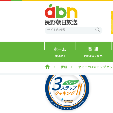
abn 長野朝日放送
検索
ホーム
ホーム
番組
ヤミーの3ステップク