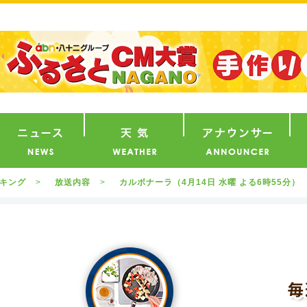
番組
ニュース
天気
ア
ッキング
放送内容
カルボナーラ（4月14日 水曜 よる6時55分）