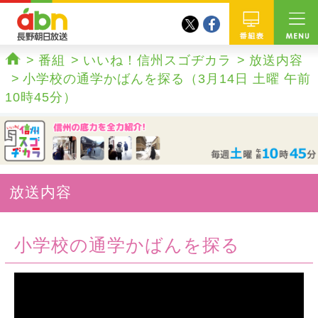
twitter
facebook
abn 長野朝日放送
番組
番組
いいね！信州スゴヂカラ
放送内容
ホーム
小学校の通学かばんを探る（3月14日 土曜 午前
10時45分）
放送内容
小学校の通学かばんを探る