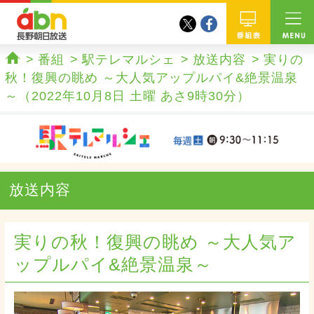
twitter
facebook
abn 長野朝日放送
番組
番組
駅テレマルシェ
放送内容
実りの
ホーム
秋！復興の眺め ～大人気アップルパイ&絶景温泉
～（2022年10月8日 土曜 あさ9時30分）
放送内容
実りの秋！復興の眺め ～大人気ア
ップルパイ&絶景温泉～