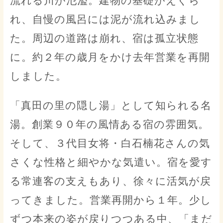
流れる川が氾濫。建物の基礎がえぐら
れ、自慢の風呂には泥が流れ込みまし
た。周辺の道路は崩れ、宿は孤立状態
に。約２年の歳月をかけ去年営業を再開
しました。
「真田の里の隠し湯」として知られる名
湯。創業９０年の風情ある宿の雰囲気。
そして、３代目女将・白石楠花さんの気
さくな性格と細やかな気遣い。宿を愛す
る常連客の支えもあり、徐々に活気が戻
ってきました。営業再開から１年。少し
ずつ本来の姿が戻りつつある中、「まだ