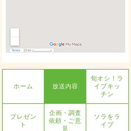
旬オシ！ラ
ホーム
放送内容
イブキッ
チン
企画・調査
プレゼン
ソラをラ
依頼・ご意
ト
イブ
見