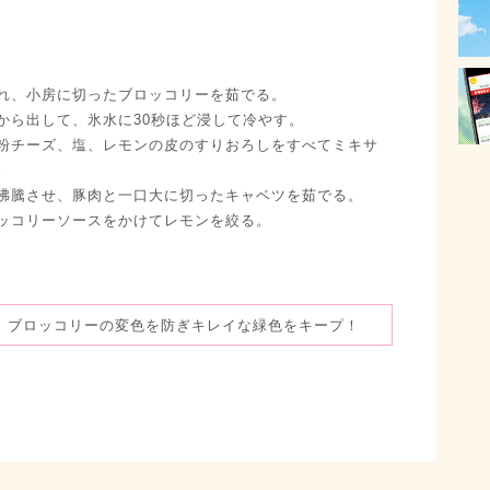
れ、小房に切ったブロッコリーを茹でる。
から出して、氷水に30秒ほど浸して冷やす。
粉チーズ、塩、レモンの皮のすりおろしをすべてミキサ
。
沸騰させ、豚肉と一口大に切ったキャベツを茹でる。
ッコリーソースをかけてレモンを絞る。
、ブロッコリーの変色を防ぎキレイな緑色をキープ！