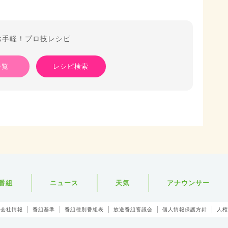
お手軽！プロ技レシピ
一覧
レシピ検索
番組
ニュース
天気
アナウンサー
会社情報
番組基準
番組種別番組表
放送番組審議会
個人情報保護方針
人権