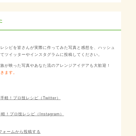
た
たレシピを皆さんが実際に作ってみた写真と感想を、ハッシュ
けてツイッターやインスタグラムに投稿してください。
家族が映った写真やあなた流のアレンジアイデアも大歓迎！
いきます。
お手軽！プロ技レシピ（Twitter）
手軽！プロ技レシピ（Instagram）
フォームから投稿する