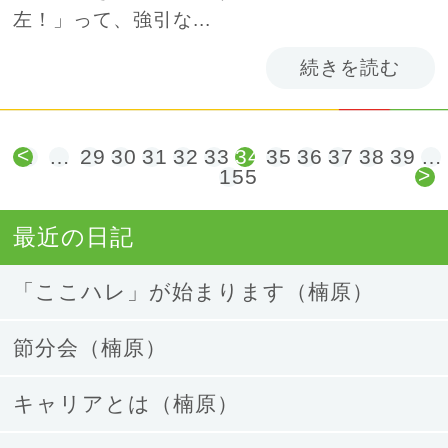
左！」って、強引な...
続きを読む
<
1
…
29
30
31
32
33
34
35
36
37
38
39
…
>
155
最近の日記
「ここハレ」が始まります（楠原）
節分会（楠原）
キャリアとは（楠原）