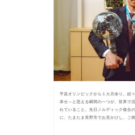
平昌オリンピックから１カ月余り。続
幸せ～と思える瞬間の一つが、世界で
れていること。先日ノルディック複合
に、たまたま長野市でお見かけし、ご挨.