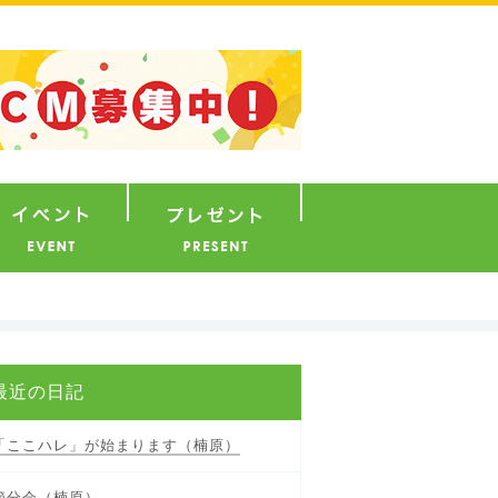
ナウンサー
イベント
プレゼント
最近の日記
「ここハレ」が始まります（楠原）
節分会（楠原）