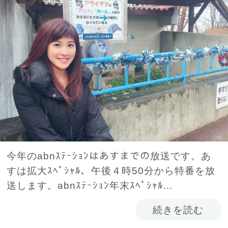
今年のabnｽﾃｰｼｮﾝはあすまでの放送です。あ
すは拡大ｽﾍﾟｼｬﾙ、午後４時50分から特番を放
送します。abnｽﾃｰｼｮﾝ年末ｽﾍﾟｼｬﾙ...
続きを読む