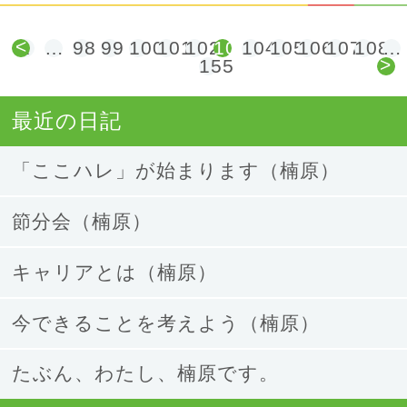
<
1
…
98
99
100
101
102
103
104
105
106
107
108
…
>
155
最近の日記
「ここハレ」が始まります（楠原）
節分会（楠原）
キャリアとは（楠原）
今できることを考えよう（楠原）
たぶん、わたし、楠原です。