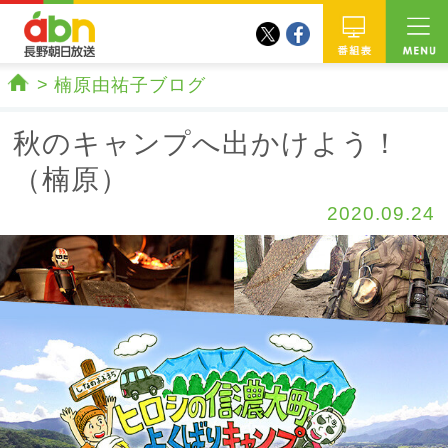
twitter
facebook
abn 長野朝日放送
番組
楠原由祐子ブログ
ホーム
秋のキャンプへ出かけよう！
（楠原）
2020.09.24