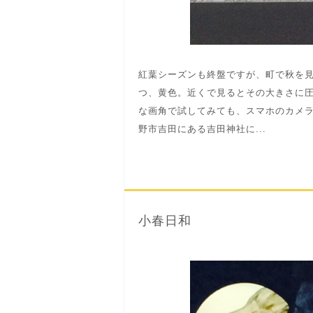
紅葉シーズンも終盤ですが、町で秋を
つ、黄色。近くで見るとその大きさに
な画角で試してみても、スマホのカメラ
野市吉田にある吉田神社に...
小春日和