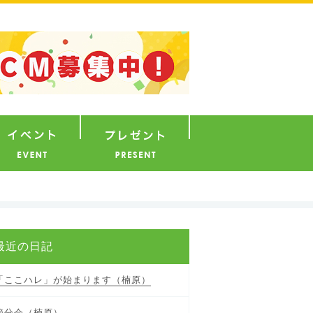
ナウンサー
イベント
プレゼント
最近の日記
「ここハレ」が始まります（楠原）
節分会（楠原）