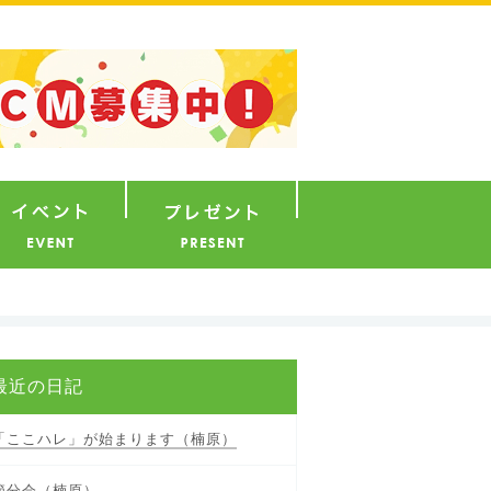
ナウンサー
イベント
プレゼント
最近の日記
「ここハレ」が始まります（楠原）
節分会（楠原）