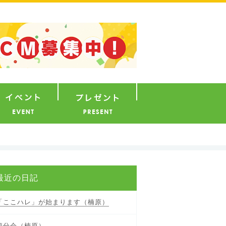
ナウンサー
イベント
プレゼント
最近の日記
「ここハレ」が始まります（楠原）
節分会（楠原）