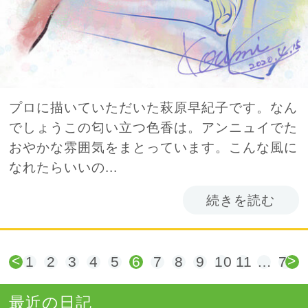
プロに描いていただいた萩原早紀子です。なん
でしょうこの匂い立つ色香は。アンニュイでた
おやかな雰囲気をまとっています。こんな風に
なれたらいいの...
続きを読む
<
>
1
2
3
4
5
6
7
8
9
10
11
…
71
最近の日記