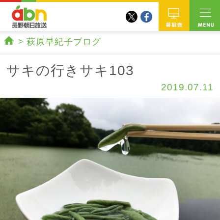
twitter
facebook
abn 長野朝日放送
番組
萩原早紀子ブログ
ホーム
サキの行きサキ103
2019.07.11