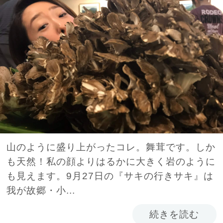
山のように盛り上がったコレ。舞茸です。しか
も天然！私の顔よりはるかに大きく岩のように
も見えます。9月27日の『サキの行きサキ』は
我が故郷・小...
続きを読む