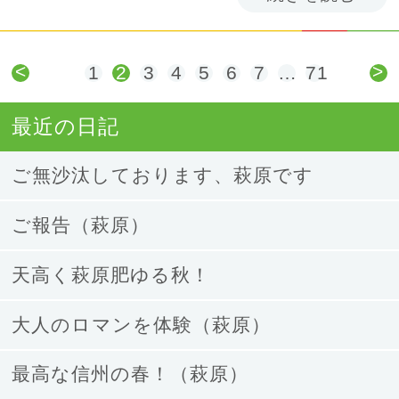
<
>
1
2
3
4
5
6
7
…
71
最近の日記
ご無沙汰しております、萩原です
ご報告（萩原）
天高く萩原肥ゆる秋！
大人のロマンを体験（萩原）
最高な信州の春！（萩原）