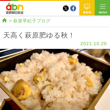
twitter
facebook
abn 長野朝日放送
番組
萩原早紀子ブログ
ホーム
天高く萩原肥ゆる秋！
2021.10.20