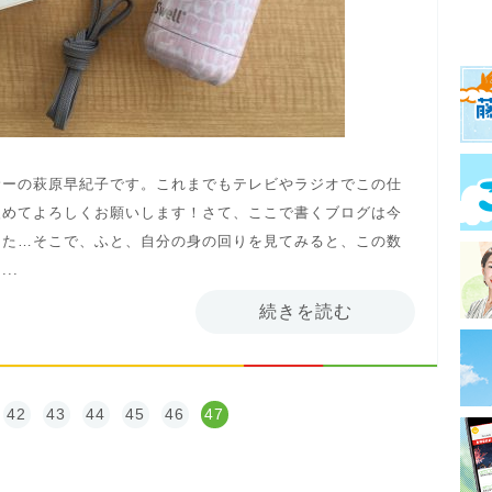
サーの萩原早紀子です。これまでもテレビやラジオでこの仕
改めてよろしくお願いします！さて、ここで書くブログは今
した…そこで、ふと、自分の身の回りを見てみると、この数
..
続きを読む
42
43
44
45
46
47