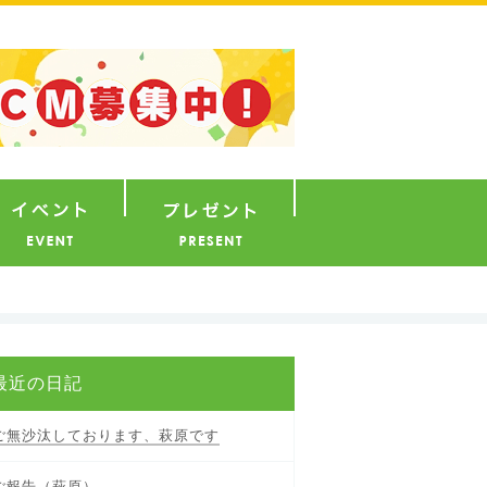
ナウンサー
イベント
プレゼント
最近の日記
ご無沙汰しております、萩原です
ご報告（萩原）