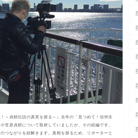
紀！～貞頼伝説の真実を探る～』去年の「見つめて！信州生
が小笠原貞頼について取材していましたが、その続編です。
とのつながりを紐解きます。真相を探るため、リポーターと