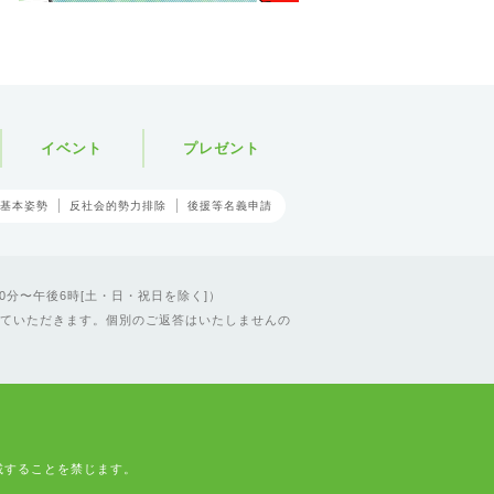
イベント
プレゼント
基本姿勢
反社会的勢力排除
後援等名義申請
0分〜午後6時[土・日・祝日を除く]）
ていただきます。個別のご返答はいたしませんの
載することを禁じます。