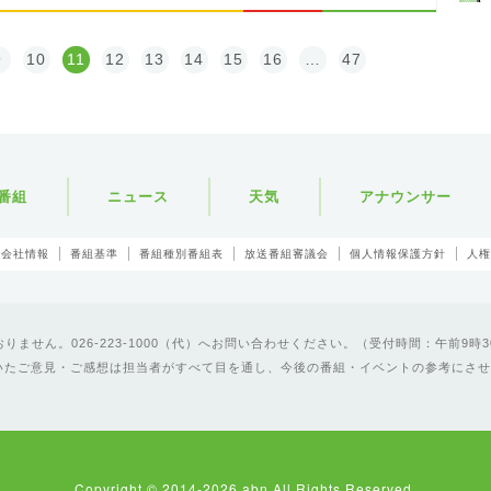
9
10
11
12
13
14
15
16
…
47
番組
ニュース
天気
アナウンサー
会社情報
番組基準
番組種別番組表
放送番組審議会
個人情報保護方針
人権
ません。026-223-1000（代）へお問い合わせください。（受付時間：午前9時3
いたご意見・ご感想は担当者がすべて目を通し、今後の番組・イベントの参考にさせ
Copyright © 2014-2026 abn All Rights Reserved.