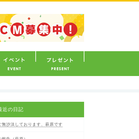
ナウンサー
イベント
プレゼント
最近の日記
ご無沙汰しております、萩原です
ご報告（萩原）