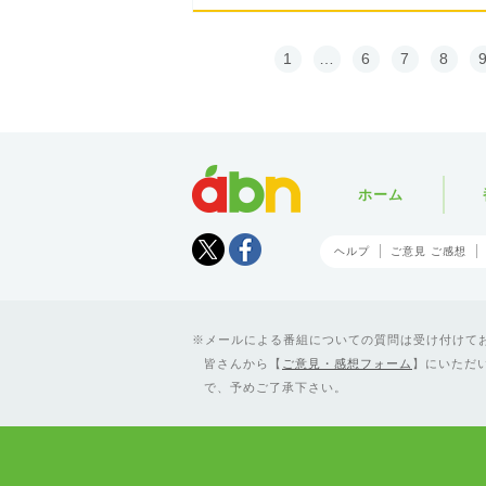
1
…
6
7
8
abn
ホーム
Tweet
facebook
ヘルプ
ご意見 ご感想
メールによる番組についての質問は受け付けており
皆さんから【
ご意見・感想フォーム
】にいただ
で、予めご了承下さい。