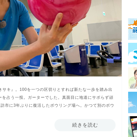
行きサキ』。100を一つの区切りとすれば新たな一歩を踏み出
ーを占う一投。ガーターでした。真面目に地道にサボらず頑
訪市に3年ぶりに復活したボウリング場へ。かつて別のボウ
続きを読む