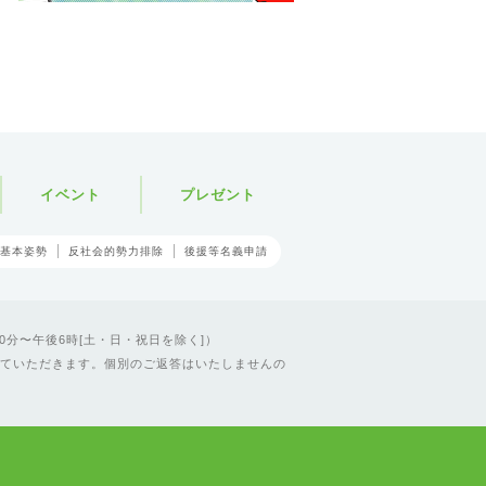
イベント
プレゼント
基本姿勢
反社会的勢力排除
後援等名義申請
0分〜午後6時[土・日・祝日を除く]）
ていただきます。個別のご返答はいたしませんの