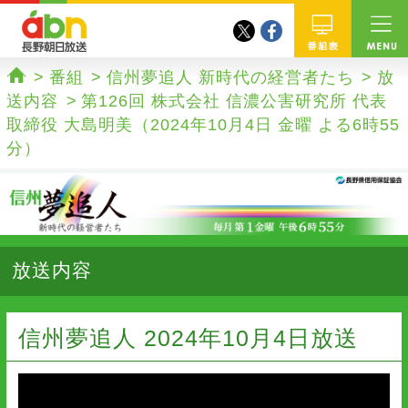
twitter
facebook
abn 長野朝日放送
番組
番組
信州夢追人 新時代の経営者たち
放
ホーム
送内容
第126回 株式会社 信濃公害研究所 代表
取締役 大島明美（2024年10月4日 金曜 よる6時55
分）
放送内容
信州夢追人 2024年10月4日放送