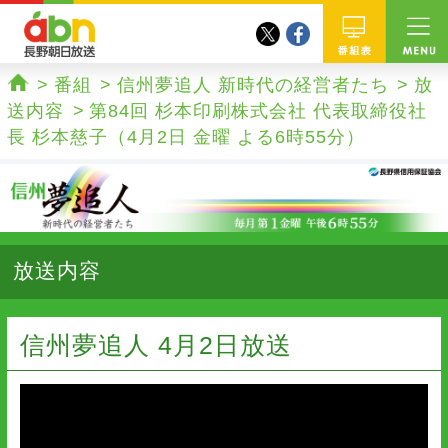
twitter
facebook
abn 長野朝日放送
番組
番組
信州夢追人 新時代の経営者たち
放
ホーム
送内容
第84回 杉本印刷株式会社 代表取締役社
長 杉本慈子（4月2日 金曜 よる6時55分）
放送内容
信州夢追人 4月2日放送