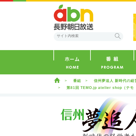
abn 長野朝日放送
検索
ホーム
ホーム
番組
信州夢追人 新時代の経
第81回 TEMO.jp atelier sh