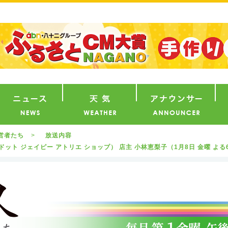
番組
ニュース
天気
ア
営者たち
放送内容
op（テモ ドット ジェイピー アトリエ ショップ） 店主 小林恵梨子（1月8日 金曜 よ