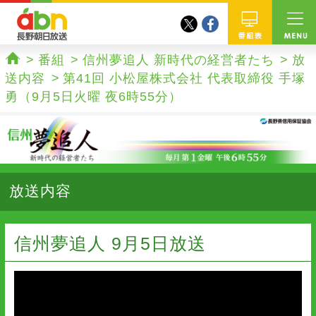
twitter
facebook
abn 長野朝日放送
番組
番組
信州夢追人 新時代の経営者たち
放
ホーム
送内容
第41回 小松屋株式会社 代表取締役 手塚
勇（9月5日火曜 夜6時55分）
放送内容
信州夢追人 9月5日放送