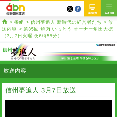
twitter
facebook
abn 長野朝日放送
番組
番組
信州夢追人 新時代の経営者たち
放
ホーム
送内容
第35回 焼肉 いっとう オーナー角田大徳
（3月7日火曜 夜6時55分）
放送内容
信州夢追人 3月7日放送