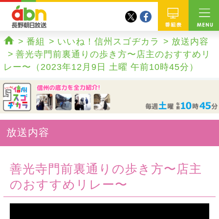
twitter
facebook
abn 長野朝日放送
番組
番組
いいね！信州スゴヂカラ
放送内容
ホーム
善光寺門前裏通りの歩き方〜店主のおすすめリ
レー〜（2023年12月9日 土曜 午前10時45分）
放送内容
善光寺門前裏通りの歩き方〜店主
のおすすめリレー〜