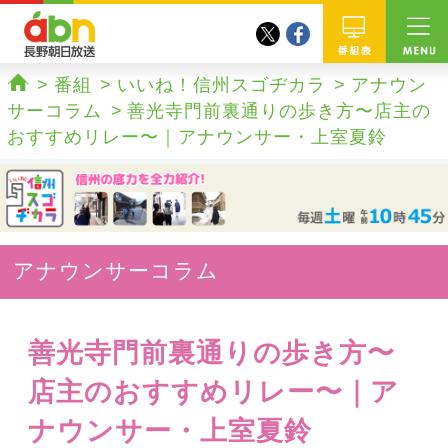
twitter
facebook
abn 長野朝日放送
番組
番組
いいね！信州スゴヂカラ
アナウン
ホーム
サーコラム
善光寺門前裏通りの歩き方〜店主の
おすすめリレー〜｜アナウンサー・上室夏鈴
アナウンサーコラム
善光寺門前裏通りの歩き方〜
店主のおすすめリレー〜｜ア
ナウンサー・上室夏鈴