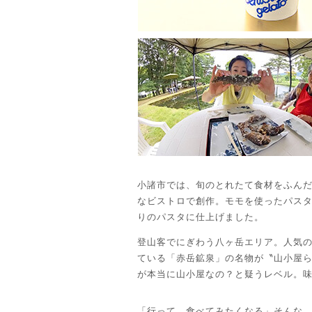
小諸市では、旬のとれたて食材をふん
なビストロで創作。モモを使ったパス
りのパスタに仕上げました。
登山客でにぎわう八ヶ岳エリア。人気
ている「赤岳鉱泉」の名物が〝山小屋
が本当に山小屋なの？と疑うレベル。
「行って、食べてみたくなる」そんな