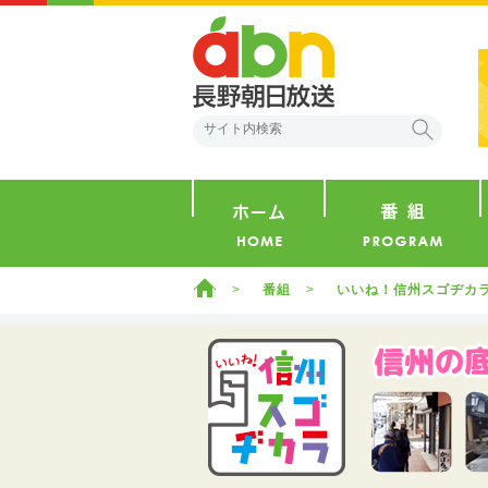
abn 長野朝日放送
検索
ホーム
ホーム
番組
いいね！信州スゴヂカ