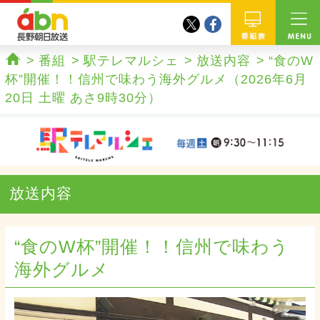
twitter
facebook
abn 長野朝日放送
番組
番組
駅テレマルシェ
放送内容
“食のW
ホーム
杯”開催！！信州で味わう海外グルメ（2026年6月
20日 土曜 あさ9時30分）
放送内容
“食のW杯”開催！！信州で味わう
海外グルメ