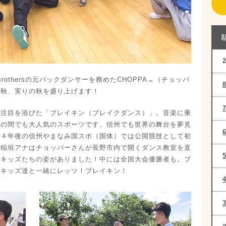
Brothersの元バックダンサーを務めたCHOPPA→（チョッパ
の秋、実りの秋を盛り上げます！
な注目を浴びた「ブレイキン（ブレイクダンス）」。音楽に乗
者の間でも大人気のスポーツです。信州でも世界の舞台を夢見
、４年後の信州やまなみ国スポ（国体）では公開競技として初
で稲垣アナはチョッパーさんが長野市内で開くダンス教室を直
ーキッズたちの姿がありました！中には全国大会優勝者も。ブ
もキッズ達と一緒にレッツ！ブレイキン！