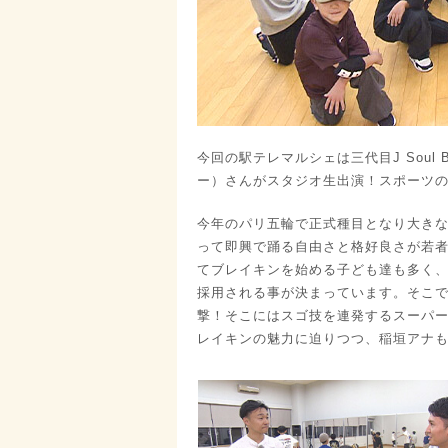
今回の駅テレマルシェは三代目J Soul 
ー）さんがスタジオ生出演！スポーツ
今年のパリ五輪で正式種目となり大き
って即興で踊る自由さと格好良さが若
てブレイキンを始める子ども達も多く
採用される事が決まっています。そこ
撃！そこにはスゴ技を連発するスーパ
レイキンの魅力に迫りつつ、稲垣アナ