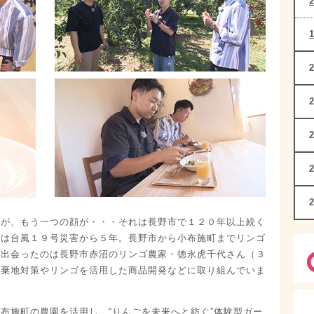
すが、もう一つの顔が・・・それは長野市で１２０年以上続く
年は台風１９号災害から５年。長野市から小布施町までリンゴ
。出会ったのは長野市赤沼のリンゴ農家・徳永虎千代さん（３
放棄地対策やリンゴを活用した商品開発などに取り組んでいま
布施町の農園を活用し、“りんごを未来へと紡ぐ”体験型ガー