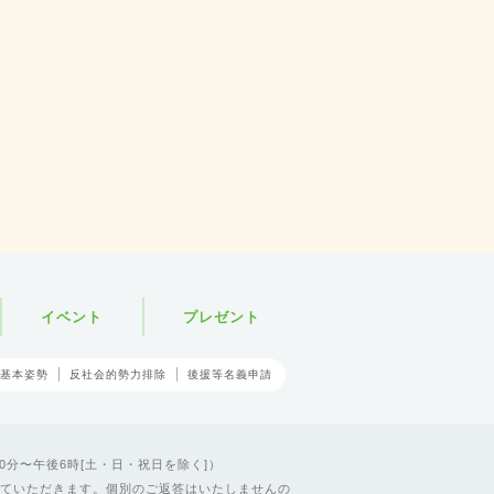
イベント
プレゼント
基本姿勢
反社会的勢力排除
後援等名義申請
0分〜午後6時[土・日・祝日を除く]）
ていただきます。個別のご返答はいたしませんの