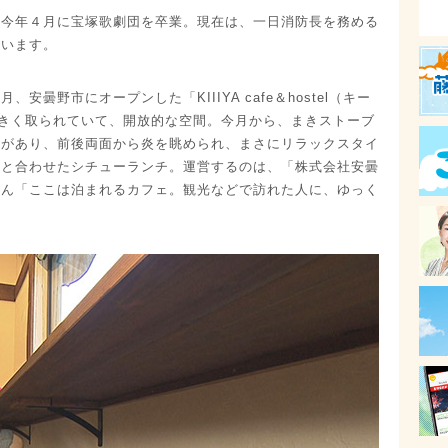
。今年４月に宝塚歌劇団を卒業。現在は、一日消防長を務める
ています。
曇野市にオープンした「KIIIYA cafe＆hostel（キー
大きく取られていて、開放的な空間。今月から、まきストーブ
席があり、前後両面から炎を眺められ、まさにリラックスタイ
リと合わせたシチューランチ。運営するのは、「株式会社安曇
さん「ここは泊まれるカフェ。観光などで訪れた人に、ゆっく