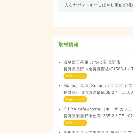
力をヤポンスキーこばやし画伯が紹
取材情報
浅草団子茶屋 よつば庵 長野店
長野県長野市南長野西後町1583-1 / TEL
Webページ
Mama’s Cafe Somma（ママズ 
長野県伊那市西箕輪5085-2 / TEL:090
Webページ
KIIIYA cafe&hostel（キーヤ カ
長野県安曇野市穂高1835-2 / TEL:026
Webページ
鹿教湯温泉・文殊テラス 道のエリア / 