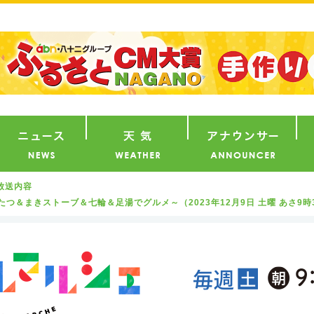
番組
ニュース
天気
ア
放送内容
つ＆まきストーブ＆七輪＆足湯でグルメ～（2023年12月9日 土曜 あさ9時