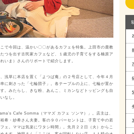
そこで今回は、温かい〇〇があるカフェを特集。上田市の鹿教
こたつを出す古民家カフェなど、１歳児の子育てをする楠原ア
しれいま）さんのリポートで紹介します。
は、浅草に本店を置く「よつば庵」の２号店として、今年４月
が串に刺さった「七輪団子」。各テーブルの上に、七輪が置か
ます。みたらし、きな粉、あんこ、ミカンなどトッピングも自
違いなし。
’s Cafe Somma（ママズ カフェ ソンマ）」。店主は、
田裕希・紗希さん夫妻。客の９０パーセントは、子育て中の若
カフェ。ママは気楽にワタシ時間」。先月２２日（火）からこ
しめます。神田さん「ここは、客が回転しない店。１１時のオ