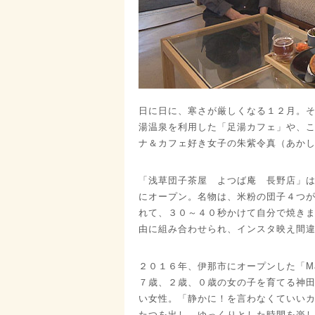
日に日に、寒さが厳しくなる１２月。
湯温泉を利用した「足湯カフェ」や、
ナ＆カフェ好き女子の朱紫令真（あか
「浅草団子茶屋 よつば庵 長野店」
にオープン。名物は、米粉の団子４つ
れて、３０～４０秒かけて自分で焼き
由に組み合わせられ、インスタ映え間
２０１６年、伊那市にオープンした「Mama
７歳、２歳、０歳の女の子を育てる神
い女性。「静かに！を言わなくていい
たつを出し、ゆっくりとした時間を楽