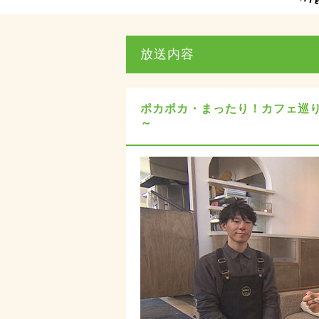
放送内容
ポカポカ・まったり！カフェ巡り
～