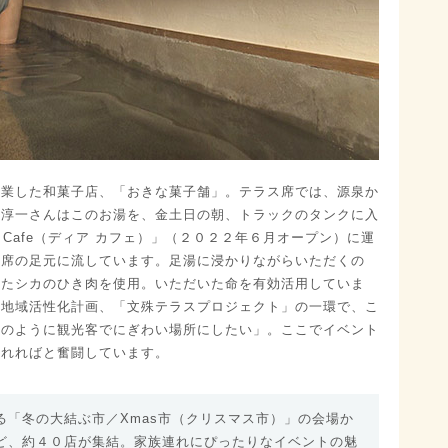
創業した和菓子店、「おきな菓子舗」。テラス席では、源泉か
田淳一さんはこのお湯を、金土日の朝、トラックのタンクに入
 Cafe（ディア カフェ）」（２０２２年６月オープン）に運
際席の足元に流しています。足湯に浸かりながらいただくの
れたシカのひき肉を使用。いただいた命を有効活用していま
た地域活性化計画、「文殊テラスプロジェクト」の一環で、こ
昔のように観光客でにぎわい場所にしたい」。ここでイベント
なれればと奮闘しています。
る「冬の大結ぶ市／Xmas市（クリスマス市）」の会場か
ど、約４０店が集結。家族連れにぴったりなイベントの魅