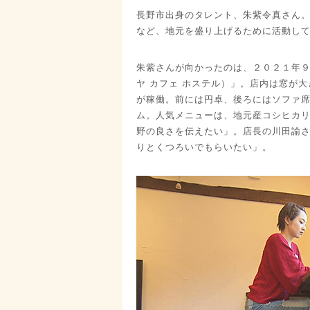
長野市出身のタレント、朱紫令真さん
など、地元を盛り上げるために活動し
朱紫さんが向かったのは、２０２１年９月、安
ヤ カフェ ホステル）」。店内は窓が
が稼働。前には円卓、後ろにはソファ
ム。人気メニューは、地元産コシヒカ
野の良さを伝えたい」。店長の川田諭
りとくつろいでもらいたい」。