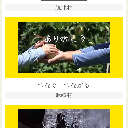
筑北村
つなぐ つながる
麻績村