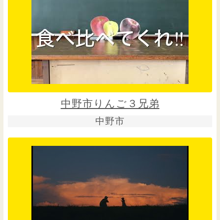
中野市りんご３兄弟
中野市