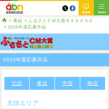
twitter
facebook
abn 長野朝日放送
番組
番組
ふるさとＣＭ大賞ＮＡＧＡＮＯ
ホーム
2025年度応募作品
2025年度応募作品
北信
東信
中信
南信
北信エリア