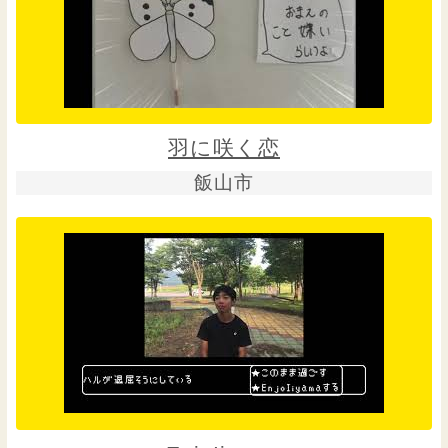
羽に咲く恋
飯山市