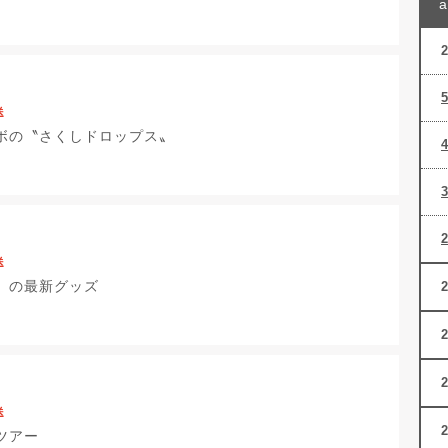
送
ボの〝さくしドロップス〟
送
」の最新グッズ
送
ツアー