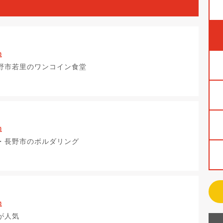
送
野市若里のワンコイン食堂
送
・長野市のボルダリング
送
が人気