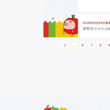
2019年05月09日放
茅野市でロケの
1
…
6
7
8
abn