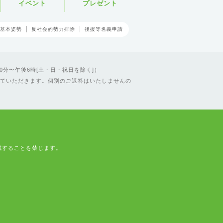
イベント
プレゼント
基本姿勢
反社会的勢力排除
後援等名義申請
0分〜午後6時[土・日・祝日を除く]）
ていただきます。個別のご返答はいたしませんの
載することを禁じます。