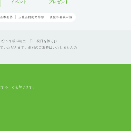
イベント
プレゼント
基本姿勢
反社会的勢力排除
後援等名義申請
0分〜午後6時[土・日・祝日を除く]）
ていただきます。個別のご返答はいたしませんの
載することを禁じます。