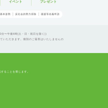
イベント
プレゼント
基本姿勢
反社会的勢力排除
後援等名義申請
0分〜午後6時[土・日・祝日を除く]）
ていただきます。個別のご返答はいたしませんの
載することを禁じます。