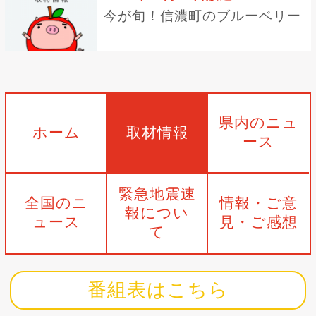
今が旬！信濃町のブルーベリー
県内のニュ
ホーム
取材情報
ース
緊急地震速
全国のニ
情報・ご意
報につい
ュース
見・ご感想
て
番組表はこちら