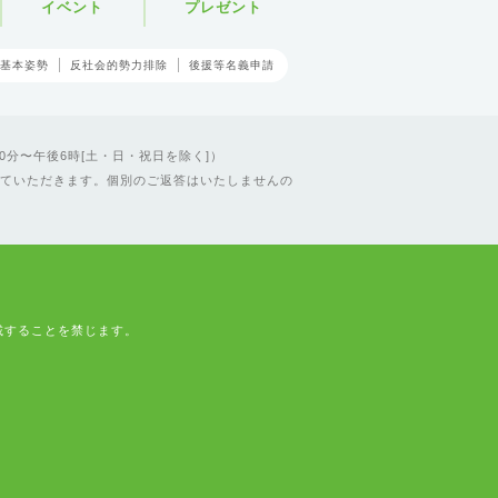
イベント
プレゼント
基本姿勢
反社会的勢力排除
後援等名義申請
0分〜午後6時[土・日・祝日を除く]）
ていただきます。個別のご返答はいたしませんの
載することを禁じます。