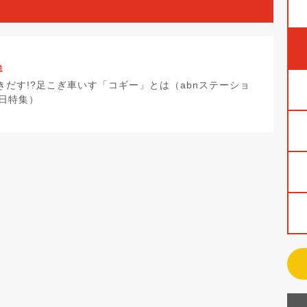
送
きだす!?足こぎ車いす「コギー」とは（abnステーショ
8日特集）