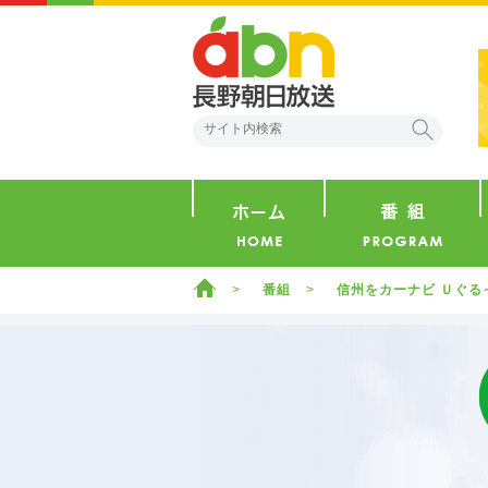
abn 長野朝日放送
検索
ホーム
ホーム
番組
信州をカーナビ Ｕぐる