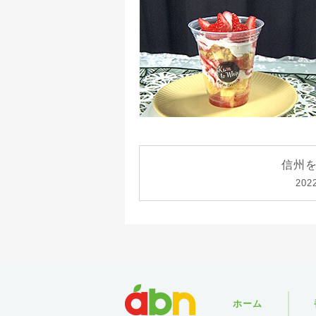
信州を
20
abn
ホーム