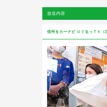
放送内容
信州をカーナビ ＵぐるっＴＶ（20