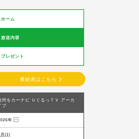
ホーム
放送内容
プレゼント
番組表はこちら
信州をカーナビ ＵぐるっＴＶ アーカ
イブ
2026年
7月(1)