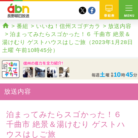
twitter
facebook
abn 長野朝日放送
番組
番組
いいね！信州スゴヂカラ
放送内容
ホーム
泊まってみたらスゴかった！６ 千曲市 絶景＆
湯けむり ゲストハウスはしご旅（2023年1月28日
土曜 午前10時45分）
放送内容
泊まってみたらスゴかった！６
千曲市 絶景＆湯けむり ゲストハ
ウスはしご旅