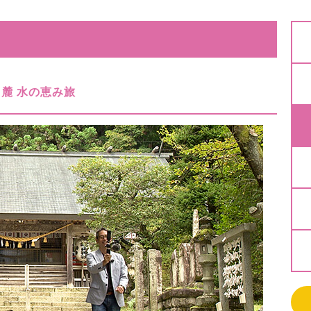
麓 水の恵み旅