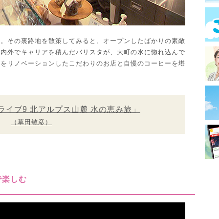
地。その裏路地を散策してみると、オープンしたばかりの素敵
国内外でキャリアを積んだバリスタが、大町の水に惚れ込んで
家をリノベーションしたこだわりのお店と自慢のコーヒーを堪
ライブ9 北アルプス山麓 水の恵み旅」
（草田敏彦）
で楽しむ