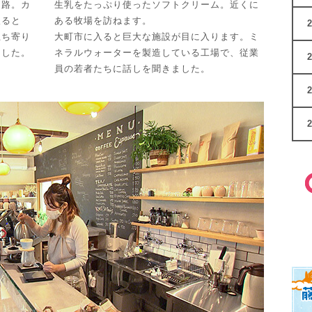
道路。カ
生乳をたっぷり使ったソフトクリーム。近くに
入ると
ある牧場を訪ねます。
立ち寄り
大町市に入ると巨大な施設が目に入ります。ミ
ました。
ネラルウォーターを製造している工場で、従業
員の若者たちに話しを聞きました。