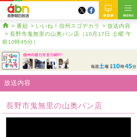
twitter
facebook
abn 長野朝日放送
番組
番組
いいね！信州スゴヂカラ
放送内容
ホーム
長野市鬼無里の山奥パン店（10月17日 土曜 午
前10時45分）
放送内容
長野市鬼無里の山奥パン店